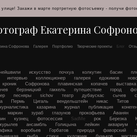
а улице! Закажи в марте портретную фотосъемку - получи фоток
тограф Екатерина Софрон
рина Софронова
Галерея
Портфолио
Творческие проекты
Блог
Отз
очейшвили
искусство
почхуа
колкутин
басин
пл
интервью
коллекционер
галерея
едокимов
нов
кроник
Софронова
плавинская
копачев
выставк
ачев
берзницкий
гаккель
путешествие
город
фо
тер
песняры
sichov
театр
дубаускас
сычев
с
ва
Пермь
Цигаль
вендельштейн
никас
Титов
журналистика
казарина
журнал
публикация
конеге
а
маркин
зураб
глазунов
прокофьева
Аванян
шин
кузнец
фотосессия
SadMe
рок
Березка
курылев
ансамбль
Голицына
лейкин
аквариум
рафика
воробьев
Горбатов
природа
фаворский
льницкая
рыба
стихи
художник
буньков
мастер