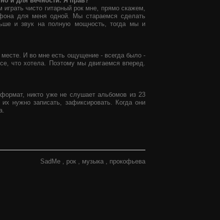
 но и для вечности. Я прав?
м играть чисто гитарный рок мне, прямо скажем,
офона для меня одной. Мы стараемся сделать
льше и звук на полную мощность, тогда мы и
 месте. И во мне есть ощущение - всегда было -
все, что хотела. Поэтому мы двигаемся вперед.
 формат, никто уже не слушает альбомов из 23
их нужно записать, зафиксировать. Когда они
а.
SadMe
рок
музыка
прокофьева