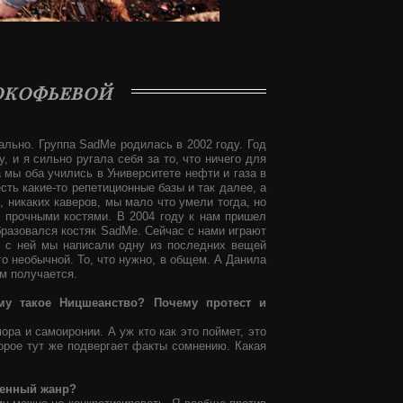
рокофьевой
ально. Группа SadMe родилась в 2002 году. Год
, и я сильно ругала себя за то, что ничего для
а мы оба учились в Университете нефти и газа в
сть какие-то репетиционные базы и так далее, а
, никаких каверов, мы мало что умели тогда, но
и прочными костями. В 2004 году к нам пришел
 образовался костяк SadMe. Сейчас с нами играют
 с ней мы написали одну из последних вещей
о необычной. То, что нужно, в общем. А Данила
им получается.
му такое Ницшеанство? Почему протест и
ра и самоиронии. А уж кто как это поймет, это
торое тут же подвергает факты сомнению. Какая
ленный жанр?