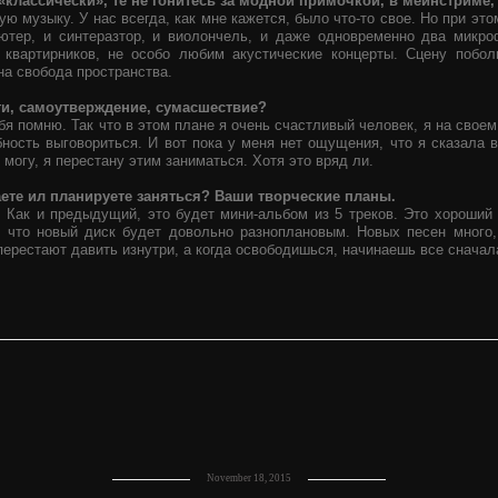
«классически», те не гонитесь за модной примочкой, в мейнстриме,
ую музыку. У нас всегда, как мне кажется, было что-то свое. Но при это
ютер, и синтеразтор, и виолончель, и даже одновременно два микр
 квартирников, не особо любим акустические концерты. Сцену побо
на свобода пространства.
ьги, самоутверждение, сумасшествие?
ебя помню. Так что в этом плане я очень счастливый человек, я на своем
бность выговориться. И вот пока у меня нет ощущения, что я сказала 
е могу, я перестану этим заниматься. Хотя это вряд ли.
аете ил планируете заняться? Ваши творческие планы.
а. Как и предыдущий, это будет мини-альбом из 5 треков. Это хороший
, что новый диск будет довольно разноплановым. Новых песен много, 
перестают давить изнутри, а когда освободишься, начинаешь все сначал
November 18, 2015