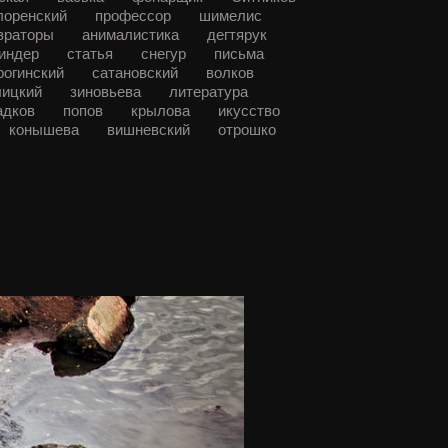
лоренский
профессор
шимелис
враторы
анималистика
дегтярук
индер
статья
снегур
письма
рогинский
сатановский
волков
лицкий
зиновьева
литература
адков
попов
крылова
икусство
конышева
вишневский
отрошко