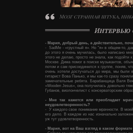
Мозг странная штука, нико
Интервью 
- Мария, добрый день, а действительно, поч
- SadMe - «грустный я». Но "я» в общем-то, д
до этого я очень мучилась, было написано мног
этого не делаю, просто не знала, как подойти 
Москве. Дима помог в поиске музыкантов, объяс
потом и сам присоединился к группе, поняв, чт
очень хотели достучаться до мира, мы были в
гитарист Вова Панько, и мы как-то сразу поняли
замечательные ребята. Барабанщица Валя Ве
«Wooden Jesus», она получилась довольно тяже
Губанов, виолончелист с консерваторским образ
- Мне так кажется или преобладает мра
неудовлетворенность?
- У каждого свое понимание мрачности. В моей
его дело. В каждом из нас изначально заложен
уж тут удовлетворенность.
- Мария, вот на Ваш взгляд в каком формат