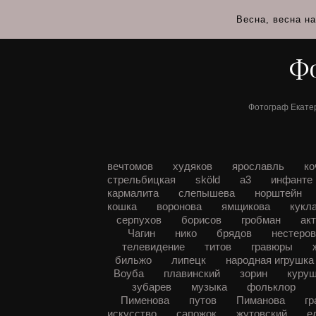
Весна, весна н
Фо
Фотограф Екате
вечтомов
худяков
ярославль
к
стрельбицкая
sköld
а3
инфанте
кармалита
слепышева
норштейн
кошка
воронова
ямщикова
кукл
серпухов
борисов
гробман
ак
Чагин
нико
брядов
нестеро
телевидение
титов
гравюры
бильжо
липецк
народная игрушк
Воуба
плавинский
зорин
куру
зубарев
музыка
фольклор
Пименова
путов
Пиманова
г
искусство
сапожок
жутовский
е