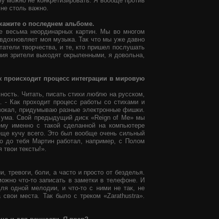
у можно не конкретизировать. Я вообще против
 не столь важно.
скажите о последнем альбоме.
е весьма неординарных картин. Мы во многом
 вдохновляет моя музыка. Так что мы уже давно
татели творчества, и те, кто пришел послушать
ния зрители выходят окрыленными, я довольна,
ак происходит процесс интеграции в мировую
ность. Читать, писать стихи люблю на русском,
. - Как проходит процесс работы со стихами и
 вокал, придумываю разные электронные фишки.
 ума. Свой предыдущий диск «Reign of Me» мы
нему именно с такой сделанной на компьютере
 еще кучу всего. Это был вообще очень сильный
то до тебя Мартин работал, например, с Полом
я твои тексты!».
 тревоги, боли, а часто и просто от безделья.
можно что-то записать в заметки в телефоне. И
ля одной мелодии, и что-то с ними не так, не
свои места. Так было с треком «Zarathustra».