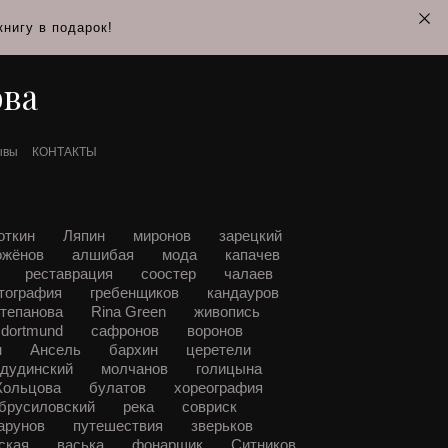
нигу в подарок!
ова
ывы
КОНТАКТЫ
откин
Ляпин
миронов
зарецкий
ожёнов
алшибая
мода
капачев
а
реставрация
соостер
чалаев
тография
гребенщиков
кандауров
тепанова
Rina Green
живопись
dortmund
сафронов
воронов
н
Ансель
бархин
церетели
дудинский
молчанов
голицына
Кольцова
булатов
хореография
брусиловский
река
совриск
гарунов
путешествия
зверьков
ская
васька
фонарщик
Ситников