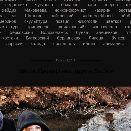
педагогика
чугунова
бажанов
вася
зверев
ф
хейдиз
Маковеева
нонконформист
казарин
реста
ва
мк
Шульгин
чайковский
sadmerockband
айнб
меринов
скульптура
поэзия
никогосян
цветков
хитектура
григорьева
швидковский
иван купала
га
ян
берковский
Волоколамск
буева
алейников
гл
костаки
Бугровский
берлинская
Липецк
бунков
ларский
каледа
ярослпвль
ильин
анималист
February 6, 2017
Мария Прокофьева, группа SadMe