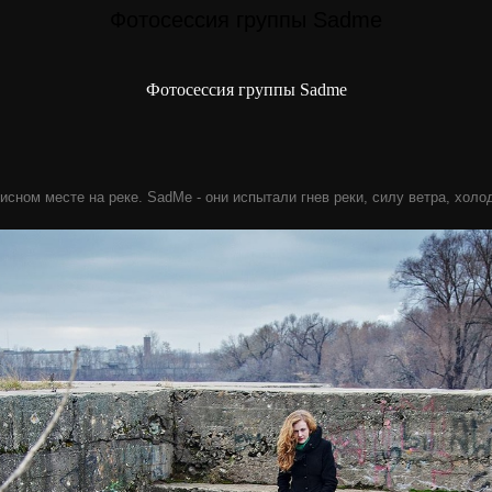
Фотосессия группы Sadme
Фотосессия группы Sadme
исном месте на реке. SadMe - они испытали гнев реки, силу ветра, холо