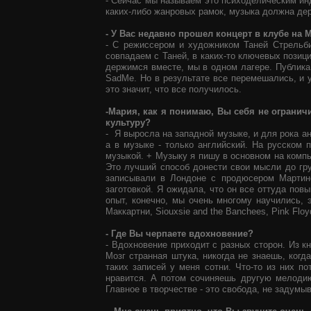
- Сейчас мы называем это психоделическим ин
каких-либо жанровых рамок, музыка должна дерг
- У Вас недавно прошел концерт в клубе на
- С режиссером и художником Таней Стрельб
совпадаем с Таней, в каких-то ключевых позиц
держимся вместе, мы в одном лагере. Публика 
SadMe. Но в результате все перемешались, и 
это значит, что все получилось.
-Мария, как я понимаю, Вы себя не огранич
культуру?
- Я выросла на западной музыке, и для рока а
а в музыке - только английский. На русском 
музыкой. + Музыку я пишу в основном на комп
Это лучший способ донести свои мысли до гр
записывали в Лондоне с продюсером Мартином
заготовкой. Я ожидала, что он все оттуда пов
опыт, конечно, мы очень многому научились, 
Маккартни, Siouxsie and the Banchees, Pink Flo
- Где Вы черпаете вдохновение?
- Вдохновение приходит с разных сторон. Из к
Мозг странная штука, никогда не знаешь, когд
таких записей у меня сотни. Что-то из них п
нравится. А потом сочиняешь другую мелодию,
Главное в творчестве - это свобода, не задумыв