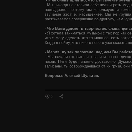
- Мне очень приятно, что Вы звучите очень 
- Мы никогда не ставили себе цели играть модн
поднадоело, поэтому мы используем и компь
звучание жестче, насыщеннее. Мы не группа
раскрываемся совершенно по-другому, нам нуж
- Что Вами движет в творчестве: слава, ден
- Я хотела заниматься музыкой с тех пор как с
что я могу сделать что-то мощное, есть потре
Когда я пойму, что ничего нового уже сказать н
- Мария, ну так положено, над чем Вы работ
- Мы начали готовиться к записи нового диск
песен. Пяти будет вполне достаточно. Думаю
записаны, ты освобождаешься от их груза, они 
Вопросы: Алексей Шульгин.
0