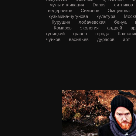
мультипликация
Danas
ситников
ведерников
Симонов
Ямщикова
кузьмина-чугунова
культура
Моск
Курушин
лобачевская
бенуа
Комаров
экология
андрей
ар
гуницкий
гравер
города
бахчан
чуйков
васильев
дурасов
арт