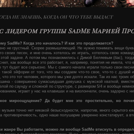
гда не знаешь, когда он что тебе выдаст
с лидером группы SadMe Марией П
ему SadMe? Когда это началось? И как это продолжается?
авно не грустный. Скорее размышляющий. Не нужно понимать вещи букв
о своих песен, и мне очень хотелось их играть, хотелось свою команду
к этой задаче. А потом мы познакомились с Димой Беляевым (бас), тогд
нил, как вообще все это работает, я, например, понятия не имела, что е
о тут будет все серьезно. Мы с самого начала играли только свои песни
 такой эйфории от того, что мы создаем что-то свое, что-то с душой 
, что это тот человек, которого мы уже долго искали. Так из нас троих
кшина - совершенно сумасшедшая девушка с мужской хваткой, вместе
лой по саунду и сложной по структуре, с размером 5/4 и вообще немног
ованием, играет у нас на клавишах и на виолончели, очень задорно с н
чное мироощущение? Да будет мне это простительно, но поче
 музыке точно нет никакой безысходности, напротив, много скрытого юмо
а противоречивость, одно наше полушарие уверенно констатирует, а в
е и жанре Вы работаете, можно ли вообще SadMe втиснуть в опреде