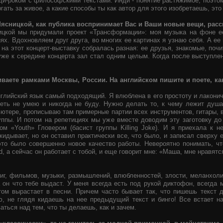
ди-роком с философскими текстами. Инди - понятие растяжимое, поэтом
ать за живое, а какие способы ты как автор для этого изобретаешь, это
 Мясницкой, как публика воспринимает Вас и Ваши новые вещи, рас
ицкой мы придумали проект «Трансформации»: моя музыка на фоне е
иях. Вдохновляем друг друга, во многих ее картинах я узнаю себя. А ее
на этот концерт-выставку собралась разная: ее друзья, знакомые, почи
уже к середине концерта зал стал одним целым. Когда после выступле
иваете рамками Москвы, России. На английском пишите и поете, к
нглийский язык самый подходящий. Я влюблена в его простоту и лаконич
петь не умею и никогда не буду. Нужно делать то, к чему лежит душа
ьютере, прописываю там примерные партии всех инструментов, гитары,
уппы. И потом на репетициях мы уже вместе доводим эту заготовку до
 «Youth» Гловером (басист группы Killing Joke). И я приехала к 
ыкидывает, но он оставил практически все, что было, и записал сверху
это было совершенно новое качество работы. Невероятно понимать, ч
yd, а сейчас он работает с тобой, и еще говорит мне: «Маша, мне нравятс
ниг, фильмов, музыки, размышлений, влюбленностей, злости, меланхолии,
а он что тебе выдаст. У меня всегда есть под рукой диктофон, всегда 
отом вырастает в песни. Причем часто бывает так, что пишешь текст д
 не глядя кидаешь на нее предыдущий текст и бинго! Все встает на 
аться над тем, что ты делаешь, как и зачем.