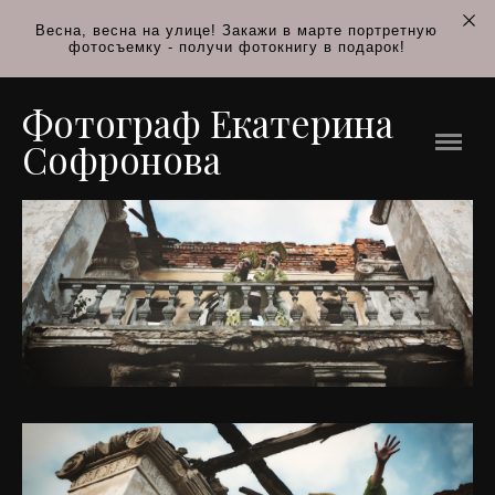
Весна, весна на улице! Закажи в марте портретную
Фотограф Екатерина Софронова
фотосъемку - получи фотокнигу в подарок!
Галерея
Фотограф Екатерина
Портфолио
Софронова
Творческие проекты
Жанровая фотография
Городской пейзаж
Паровоз
Братья Карамясовы
Сестры Земляникины
Бродячие музыканты
Инфракрасная съемка
Блог